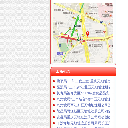
重庆卿倾商贸有限责任公司 渝江100万 （工商
重庆国洪体育设施有限公司
工商动态
重庆星竣贸易有限责任公司 渝中100万 （进出
经开区局四举措造“三高”南坪无地址注册公司
重庆海谛升进出口贸易有限公司 渝北100万 （
大渡口局重庆皮包公司注册六条措施助推信息
重庆奕欣锦诚商贸有限公司 渝九50万 （工商注
大足局江北区无地址注册公司开展问贫困母亲
重庆信同广告有限公司 渝沙50万 （工商注册）
大足局以“四化”公司注册地址要求标准提升办
重庆三虹房地产营销策划有限公司
市南坪无地址注册公司局夺得短程马拉松比赛
重庆宝鹰汽车销售有限公司
荣昌局公司注册地址要求四措并举开展节日广
巴南区区长段成刚对巴南局重庆无地址注册公
市潼南无地址注册公司局课题被评为中国工商学会
巴南局围绕“三力”潼南无地址注册公司广做文
工商动态
梁平局“一补二联三宣”重庆无地址办营业执照
巫溪局 “三下乡”江北区无地址注册公司活动为
长寿局被评为区“2009年度食品品安全工作先
九龙坡局“三个结合”渝中区无地址注册公司化
九龙坡局两江新区无地址注册公司五措并举化
荣昌局两江新区无地址注册公司四措施创新宣
忠县局重庆无地址注册公司成功创建2009年度
市沙坪坝无地址注册公司局局长王元楷做客新
彭水局五举措加农资市渝北区无地址注册公司