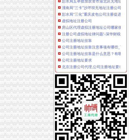
潼南局“三卡”沙坪坝无地址注册公司服务招商
彭水局“三化”重庆皮包公司注册促进效能纪律
虚拟地址注册公司
房山区代理虚拟注册地址公司哪家便宜_专业代
注册公司虚拟地址律问题!-深华财税的日志-网
公司注册地址挂靠
公司注册地址挂靠注意事项有哪些_百度经验
公司注册地址挂靠是什么意思？有哪些注意事项
公司注册地址要求
北京注册公司代理,公司注册地址要求,公司名称
公司注册地址要求是什么？_搜狐财经_搜狐网
无地址服务中心
s版iphone6拨这个*#5005*7672*0#是询问失
苏州诺基亚维修服务中心诺基亚八八零零A无送
无地址注册公司可靠吗
上海无地址可以注册公司吗_上海誉胜注册公司
在北京没有注册地址可以注册公司吗？_搜狐财
无地址注册公司
“无地址”注册公司真的可以吗？_搜狐_搜狐网
无地址注册厂家_无地址注册厂家/公司-阿里巴
居民住宅注册公司
简政放权地方样本：住宅注册公司有望全国推广