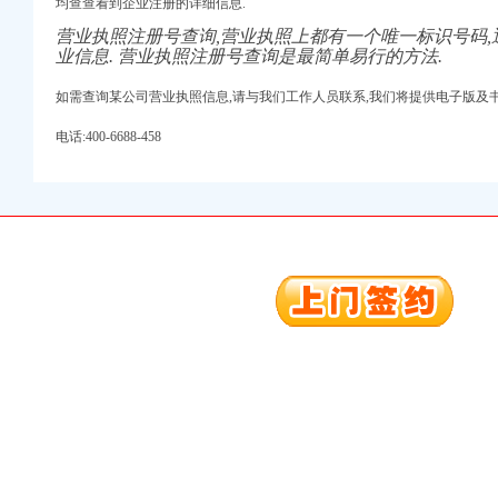
均查查看到企业注册的详细信息.
营业执照注册号查询,营业执照上都有一个唯一标识号码
业信息. 营业执照注册号查询是最简单易行的方法.
如需查询某公司营业执照信息,请与我们工作人员联系,我们将提供电子版及书
电话:400-6688-458
口权)
万 （增资）
注册）
口权）
进出口权）
册）
口权)
万 （增资）