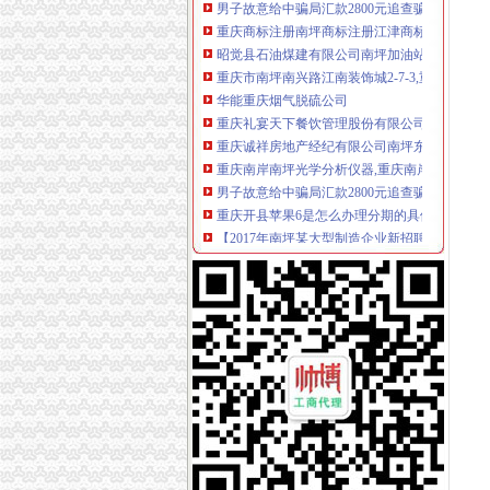
重庆商标注册南坪商标注册江津商标注册_志趣
昭觉县石油煤建有限公司南坪加油站
重庆市南坪南兴路江南装饰城2-7-3,重庆四纵
华能重庆烟气脱硫公司
重庆礼宴天下餐饮管理股份有限公司南坪分公司
重庆诚祥房地产经纪有限公司南坪东路二分部_
重庆南岸南坪光学分析仪器,重庆南岸南坪光学
男子故意给中骗局汇款2800元追查骗子_新闻_
重庆开县苹果6是怎么办理分期的具体地址月供
【2017年南坪某大型制造企业新招聘信息_电话
【重庆江北搬家到南坪搬家公司江北区专业搬
南坪除甲醛公司重庆南坪新房除甲醛公司
重庆南岸南坪通用零部件,重庆南岸南坪通用零
【风行财务管理_风行老快计公司注册工商注册年
重庆路桥（）_定期报告_公司资料_新浪财经
【巴南工商注册/南坪工商注册【渝盾】值得信赖
重庆市食品品监督管理局关于拟注销《器械经
重庆团林网络科技有限公司
重庆商社电器有限公司南坪商场_重庆市_渝中区
公司介绍-重庆赛恩斯仪器有限公司
公司介绍-重庆赛恩斯仪器有限公司