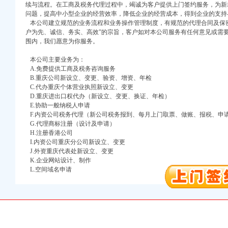
续与流程。在工商及税务代理过程中，竭诚为客户提供上门签约服务，为新
问题，提高中小型企业的经营效率，降低企业的经营成本，得到企业的支持
本公司建立规范的业务流程和业务操作管理制度，有规范的代理合同及保密
户为先、诚信、务实、高效”的宗旨，客户如对本公司服务有任何意见或需
围内，我们愿意为你服务。
本公司主要业务为：
A.免费提供工商及税务咨询服务
B.重庆公司新设立、变更、验资、增资、年检
口权)
C.代办重庆个体营业执照新设立、变更
万 （增资）
D.重庆进出口权代办（新设立、变更、换证、年检）
E.协助一般纳税人申请
注册）
F.内资公司税务代理（新公司税务报到、每月上门取票、做账、报税、申
G.代理商标注册（设计及申请）
H.注册香港公司
口权）
I.内资公司重庆分公司新设立、变更
进出口权）
J.外资重庆代表处新设立、变更
册）
K.企业网站设计、制作
L.空间域名申请
口权)
万 （增资）