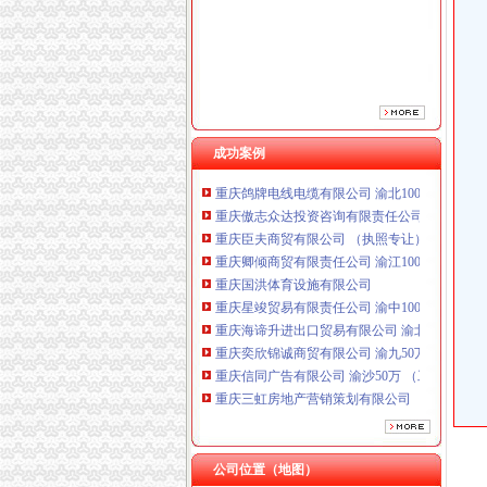
成功案例
重庆鸽牌电线电缆有限公司 渝北10010万 (进出
重庆傲志众达投资咨询有限责任公司 渝九1000
重庆臣夫商贸有限公司 （执照专让）
重庆卿倾商贸有限责任公司 渝江100万 （工商
重庆国洪体育设施有限公司
重庆星竣贸易有限责任公司 渝中100万 （进出
重庆海谛升进出口贸易有限公司 渝北100万 （
重庆奕欣锦诚商贸有限公司 渝九50万 （工商注
重庆信同广告有限公司 渝沙50万 （工商注册）
重庆三虹房地产营销策划有限公司
重庆宝鹰汽车销售有限公司
重庆鸽牌电线电缆有限公司 渝北10010万 (进出
重庆傲志众达投资咨询有限责任公司 渝九1000
重庆臣夫商贸有限公司 （执照专让）
公司位置（地图）