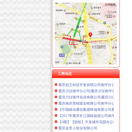
重庆卿倾商贸有限责任公司 渝江100万 （工商
重庆国洪体育设施有限公司
南坪无地址注册公司
重庆星竣贸易有限责任公司 渝中100万 （进出
重庆路桥（）_定期报告_公司资料_新浪财经
重庆海谛升进出口贸易有限公司 渝北100万 （
重庆开县苹果6是怎么办理分期的具体地址月供
重庆奕欣锦诚商贸有限公司 渝九50万 （工商注
重庆万鑫科技有限公司南坪分公司联系方式_信
重庆信同广告有限公司 渝沙50万 （工商注册）
重庆工商注册|重庆注册公司|重庆工商年检|重庆
重庆三虹房地产营销策划有限公司
南坪公司注册、工商变更、公司注销、律顾问
重庆宝鹰汽车销售有限公司
南坪工商注册代办浅析外资公司注册流程-商务服
重庆木材公司南坪经营部_【信用信息_诉讼信息
重庆市南坪实业总公司_【信用信息_诉讼信息_
重庆市长雄物业发展有限公司南坪分公司_【信
重庆永通物资有限责任公司南坪分公司联系方式
工商动态
重庆冠王科技开发有限公司南坪分公司联系方式
重庆川仪南坪分公司|重庆川仪南坪分公司网站
重庆川仪南坪实业有限公司|重庆川仪南坪实业
重庆南庆营销策划有限公司南坪分公司
【中国移动通信集团终端有限公司重庆南坪营业
【2017年重庆长江国际旅游公司南坪分公司新
【4图】【抢租】天龙城市花园办公出租仅1700
重庆金贵人鞋业有限公司
男子故意给中骗局汇款2800元追查骗子|中骗局