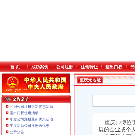
首 页
成功案例
公司注册
注销转让
进出口权
代
重庆无地址
办营业执照
2014公司注册最新优惠活动
进出口权优惠活动
年度公司注册最新优惠活动
本站导航
重庆帅博位于
年度活动公司注册送优惠
重庆鸽牌电线电缆有限公司 渝北10010万 (进出口权)
展的企业或个
公示公告
重庆傲志众达投资咨询有限责任公司 渝九1000万 （增资）