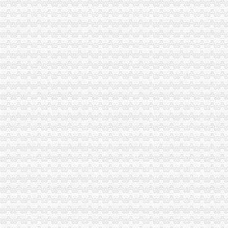
重庆办营业执照没有房产证怎么办-租的店铺没房产证如何办营业执
重庆公司注册营业执照办理快速出证地址挂靠【今日推荐网-重庆工商/
重庆渝北区个体营业执照在哪里办理_问答-【中国工商注册网】
重庆一般纳税人申请：重庆全市工商注册、营业执照、记帐报税等服务
重庆工商营业执照代办-提供办理流程价格-重庆益记财务咨询有限公司
【重庆】免费办理营业执照公司注册代理记账-重庆58同城
重庆办理营业执照需要提供什么资料-商务服务-久久信息网
重庆内资公司注册：重庆办理营业执照公司注册-重庆爱问分类
重庆公司代办|重庆营业执照代办|重庆代理记账|重庆公司注册|重庆公司
营业执照代办_税务登记证办理_工商局核名-重庆帅博工商
【开公司在哪里办营业执照？重庆江北营业执照代办快捷方便【渝盾】
【在重庆创业要办营业执照找我们代办吧价格很优惠哦】-重庆易登网
【【重庆】主城区免费办理营业执照、公司注册、代理记账】-九龙坡
重庆市南岸区营业执照怎么办理_营业执照办理-益记财务公司_【会计
【重庆工商营业执照办理】价格_厂家_图片-Hc360慧聪网
重庆工商营业执照办理多少钱？
重庆营业执照代办_重庆工商代办_重庆工商注册_松立工商_页
重庆营业执照代办电话_志趣网
【重庆山洞办理营业执照进出口权,办理工商执照】价格,厂家,图
【重庆主城区专业办理营业执照、公司代帐、验资重庆工商代办】价格
重庆办营业执照+σσ-扣扣号d5i8w_硬件研发在线培训
重庆江津区重庆工商代办个人如何申请营业执照_志趣网