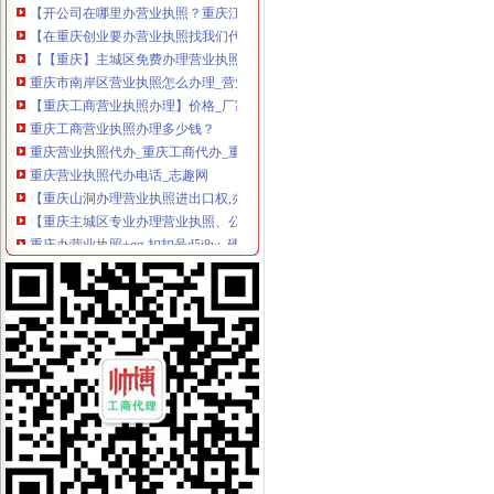
【在重庆创业要办营业执照找我们代办吧价格很优惠哦】-重庆易登网
【【重庆】主城区免费办理营业执照、公司注册、代理记账】-九龙坡
重庆市南岸区营业执照怎么办理_营业执照办理-益记财务公司_【会计
【重庆工商营业执照办理】价格_厂家_图片-Hc360慧聪网
重庆工商营业执照办理多少钱？
重庆营业执照代办_重庆工商代办_重庆工商注册_松立工商_页
重庆营业执照代办电话_志趣网
【重庆山洞办理营业执照进出口权,办理工商执照】价格,厂家,图
【重庆主城区专业办理营业执照、公司代帐、验资重庆工商代办】价格
重庆办营业执照+σσ-扣扣号d5i8w_硬件研发在线培训
重庆江津区重庆工商代办个人如何申请营业执照_志趣网
申请查询重庆宏伟环保工程有限公司营业执照办理资料_重庆市公
重庆江北办理营业执照所需的材料【今日推荐网-重庆商标专利/版权】
营业执照网上办只跑一趟工商-今日重庆-华龙网
重庆办理营业执照代账税务代理公司注册可提供地址-直辖市重庆专利
【重庆公司注册,渝北代理记账,代办工商执照,重庆营业执照代办】
重庆渝北区公司注册代理记账营业执照办理
重庆个体户营业执照办理流程。--在线律咨询|律师365(.com)
【在重庆北部新区创业要办营业执照找我们代办吧,服务更优】渝
重庆办营业执照+σσ-扣扣号d5i8w_编程语言在线培训
重庆个人资企业工商登记办理营业执照管理细则_重庆慢牛工商咨询_