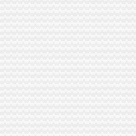
【是无地址注册公司,虚拟地址注册公司】价格_厂家_图片-Hc360慧
虚拟地址注册公司-北京便民网
虚拟地址注册公司有啥风险？虚拟地址注册公司优势_搜狐财经_搜狐网
注册公司虚拟地址有啥坏处
虚拟地址注册公司-北京典创登记注册代理事务所
实际况中上海用虚拟地址注册公司会有什么麻烦？_百度知道
注册公司虚拟地址多少钱
埔注册公司虚拟地址_志趣网
虚拟地址注册公司有啥风险？虚拟地址注册公司优势_搜狐财经_搜狐网
虚拟地址注册公司合吗?_你创我帮_温州金点_新浪博客
北京虚拟地址可以注册公司吗,注册公司*办,虚拟地址注册公司-北京
虚拟地址注册公司有问题吗_搜狐财经_搜狐网
用虚拟地址注册公司海淀公司虚拟注册地址包年检-中国贸易网
用虚拟地址注册公司海淀公司虚拟注册地址包年检_志趣网
上海虚拟地址注册公司_搜了网
【注册公司虚拟地址上海虹口】价格_厂家_图片-Hc360慧聪网
厦门虚拟注册地址能为注册公司做什么-久久信息网
虚拟地址注册公司【企业吧】_百度贴吧
张江注册公司虚拟地址注册上海公司流程_搜狐财经_搜狐网
上海虚拟地址注册公司的优势分析-商务服务
关于虚拟地址注册公司 你所不知道的问题_北京代办注册公司-泓灼_
注册北京公司北京注册公司虚拟地址