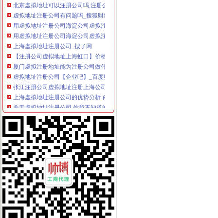
虚拟地址注册公司有问题吗_搜狐财经_搜狐网
用虚拟地址注册公司海淀公司虚拟注册地址包年检-中国贸易网
用虚拟地址注册公司海淀公司虚拟注册地址包年检_志趣网
上海虚拟地址注册公司_搜了网
【注册公司虚拟地址上海虹口】价格_厂家_图片-Hc360慧聪网
厦门虚拟注册地址能为注册公司做什么-久久信息网
虚拟地址注册公司【企业吧】_百度贴吧
张江注册公司虚拟地址注册上海公司流程_搜狐财经_搜狐网
上海虚拟地址注册公司的优势分析-商务服务
关于虚拟地址注册公司 你所不知道的问题_北京代办注册公司-泓灼_
注册北京公司北京注册公司虚拟地址
注册公司虚拟地址到底可靠不可靠,会不会有人来查我？-商务服务
张江注册公司虚拟地址注册上海公司流程_搜狐财经_搜狐网
注册公司能否使用虚拟地址？
苏州工业园区虚拟地址注册公司需要哪些-商务服务-番禺社区网
公司注册地址,虚拟地址能注册吗
提供公司注册虚拟地址注册公司-爱喇叭网
陆家嘴注册公司,虚拟地址欢迎内外资企业落户！-产品网
北京虚拟注册地址_公司虚拟注册地址_虚拟办公地址
【58同城】注册公司虚拟地址
【提供公司注册地址虚拟注册地址】价格,厂家,图片,公司注册、