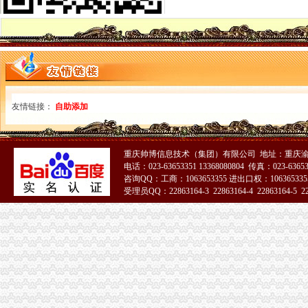
北京虚拟办公室提供虚拟注册公司注册地址图片,北京虚拟办公室提供
虚拟地址注册公司利弊各是什么
上海虚拟地址注册公司价格-商务服务-铁道网
上海崇明虚拟地址注册公司材料-商务服务
提供济南地区虚拟公司注册地址
为什么选择上海虚拟地址注册公司？虚拟地址注册有风险吗？
虚拟地址注册公司条件,上海诺唐,-爱喇叭网
友情链接：
什么是虚拟地址注册公司？是否合？-公司注册-桔子会计
自助添加
公司虚拟地址公司注册地址出租-北京58同城
提供北京注册公司地址虚拟注册地址【今日推荐网-北京工商/税务/财务】
用虚拟地址在张江注册公司
重庆帅博信息技术（集团）有限公司 地址：重庆渝
【用虚拟地址注册公司是否安全】-白云机场路易登网
电话：023-63653351 13368080804 传真：023-6365
提供公司注册地址,广州虚拟地址,公司注册虚拟地址-供应信息-环
咨询QQ：工商：1063653355 进出口权：1063653355
受理员QQ：22863164-3 22863164-4 22863164-5 228
虚拟地址注册公司
虚拟地址注册真的靠谱？
注册公司虚拟注册地址怎么搞到？有没有这方面的服务机构？_精选律
虚拟地址注册公司一次缴费可永久使用？
虚拟地址注册公司-北京小型写字楼出
虚拟地址公司注册【中亿创联吧】_百度贴吧
虚拟地址注册公司的那些事,你都知道吗？-商务服务-绍兴E网
【虚拟地址注册公司北京提供虚拟办公司地址】价格_厂家_图片-Hc