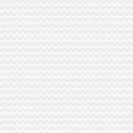
注册公司虚拟地址到底可靠不可靠,会不会有人来查我？-商务服务
张江注册公司虚拟地址注册上海公司流程_搜狐财经_搜狐网
注册公司能否使用虚拟地址？
苏州工业园区虚拟地址注册公司需要哪些-商务服务-番禺社区网
公司注册地址,虚拟地址能注册吗
提供公司注册虚拟地址注册公司-爱喇叭网
陆家嘴注册公司,虚拟地址欢迎内外资企业落户！-产品网
北京虚拟注册地址_公司虚拟注册地址_虚拟办公地址
【58同城】注册公司虚拟地址
【提供公司注册地址虚拟注册地址】价格,厂家,图片,公司注册、
北京虚拟办公室提供虚拟注册公司注册地址图片,北京虚拟办公室提供
虚拟地址注册公司利弊各是什么
上海虚拟地址注册公司价格-商务服务-铁道网
上海崇明虚拟地址注册公司材料-商务服务
提供济南地区虚拟公司注册地址
为什么选择上海虚拟地址注册公司？虚拟地址注册有风险吗？
虚拟地址注册公司条件,上海诺唐,-爱喇叭网
什么是虚拟地址注册公司？是否合？-公司注册-桔子会计
公司虚拟地址公司注册地址出租-北京58同城
提供北京注册公司地址虚拟注册地址【今日推荐网-北京工商/税务/财务】
用虚拟地址在张江注册公司