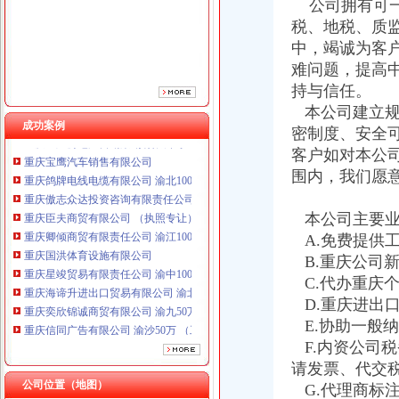
公司拥有可一
重庆卿倾商贸有限责任公司 渝江100万 （工商注册）
税、地税、质
重庆国洪体育设施有限公司
中，竭诚为客
重庆星竣贸易有限责任公司 渝中100万 （进出口权）
难问题，提高
重庆海谛升进出口贸易有限公司 渝北100万 （进出口权）
持与信任。
重庆奕欣锦诚商贸有限公司 渝九50万 （工商注册）
重庆信同广告有限公司 渝沙50万 （工商注册）
本公司建立规
成功案例
重庆三虹房地产营销策划有限公司
密制度、安全
重庆宝鹰汽车销售有限公司
客户如对本公
重庆鸽牌电线电缆有限公司 渝北10010万 (进出口权)
围内，我们愿
重庆傲志众达投资咨询有限责任公司 渝九1000万 （增资）
重庆臣夫商贸有限公司 （执照专让）
本公司主要业
重庆卿倾商贸有限责任公司 渝江100万 （工商注册）
A.免费提供
重庆国洪体育设施有限公司
重庆星竣贸易有限责任公司 渝中100万 （进出口权）
B.重庆公司
重庆海谛升进出口贸易有限公司 渝北100万 （进出口权）
C.代办重庆
重庆奕欣锦诚商贸有限公司 渝九50万 （工商注册）
D.重庆进出
重庆信同广告有限公司 渝沙50万 （工商注册）
E.协助一般
重庆三虹房地产营销策划有限公司
F.内资公司
重庆宝鹰汽车销售有限公司
请发票、代交
公司位置（地图）
G.代理商标