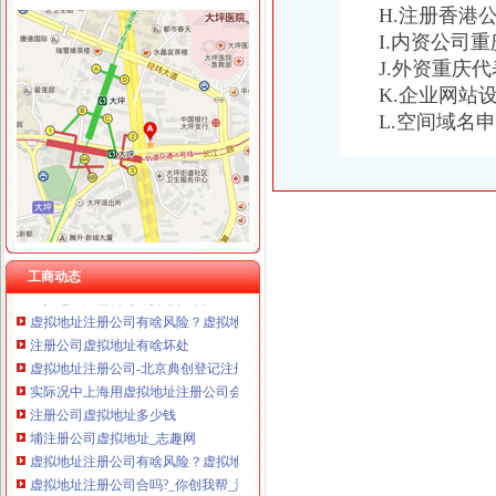
H.注册香港
I.内资公司
J.外资重庆
虚拟地址注册公司
K.企业网站
虚拟地址注册真的靠谱？
注册公司虚拟注册地址怎么搞到？有没有这方面的服务机构？_精选律
L.空间域名
虚拟地址注册公司一次缴费可永久使用？
虚拟地址注册公司-北京小型写字楼出
虚拟地址公司注册【中亿创联吧】_百度贴吧
虚拟地址注册公司的那些事,你都知道吗？-商务服务-绍兴E网
【虚拟地址注册公司北京提供虚拟办公司地址】价格_厂家_图片-Hc
【是无地址注册公司,虚拟地址注册公司】价格_厂家_图片-Hc360慧
工商动态
虚拟地址注册公司-北京便民网
虚拟地址注册公司有啥风险？虚拟地址注册公司优势_搜狐财经_搜狐网
注册公司虚拟地址有啥坏处
虚拟地址注册公司-北京典创登记注册代理事务所
实际况中上海用虚拟地址注册公司会有什么麻烦？_百度知道
注册公司虚拟地址多少钱
埔注册公司虚拟地址_志趣网
虚拟地址注册公司有啥风险？虚拟地址注册公司优势_搜狐财经_搜狐网
虚拟地址注册公司合吗?_你创我帮_温州金点_新浪博客
北京虚拟地址可以注册公司吗,注册公司*办,虚拟地址注册公司-北京