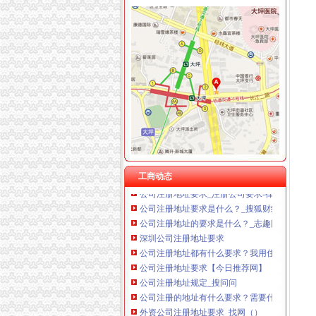
公司注册地址要求
重庆星竣贸易有限责任公司 渝中100万 （进出
公司注册地址要求有哪些
重庆海谛升进出口贸易有限公司 渝北100万 （
外资公司注册地址要求_找网（）
重庆奕欣锦诚商贸有限公司 渝九50万 （工商注
公司注册地址要求_注册公司要求-律快车公司
重庆信同广告有限公司 渝沙50万 （工商注册）
公司注册地址要求是什么？_搜狐财经_搜狐网
重庆三虹房地产营销策划有限公司
公司注册地址要求是什么？-工商注册-香港瑞
重庆宝鹰汽车销售有限公司
2017年注册公司地址要求有哪些？_搜狐财经_
公司注册地址要求
公司注册地址要求
注册一个咨询公司需要什么条件与要求_珠海市
南京新公司注册流程和要求是什么？-商务服务
公司注册地址要求有哪些
工商动态
公司注册地址要求_注册公司要求-律快车公司
公司注册地址要求是什么？_搜狐财经_搜狐网
公司注册地址的要求是什么？_志趣网
深圳公司注册地址要求
公司注册地址都有什么要求？我用住宅地址注册
公司注册地址要求【今日推荐网】
公司注册地址规定_搜问问
公司注册的地址有什么要求？需要什么条件？-
外资公司注册地址要求_找网（）
注册国公司_注册离岸公司-金百利离岸公司注册