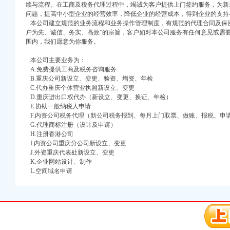
续与流程。在工商及税务代理过程中，竭诚为客户提供上门签约服务，为新
问题，提高中小型企业的经营效率，降低企业的经营成本，得到企业的支持
本公司建立规范的业务流程和业务操作管理制度，有规范的代理合同及保密
户为先、诚信、务实、高效”的宗旨，客户如对本公司服务有任何意见或需
围内，我们愿意为你服务。
本公司主要业务为：
口权)
A.免费提供工商及税务咨询服务
万 （增资）
B.重庆公司新设立、变更、验资、增资、年检
C.代办重庆个体营业执照新设立、变更
注册）
D.重庆进出口权代办（新设立、变更、换证、年检）
E.协助一般纳税人申请
F.内资公司税务代理（新公司税务报到、每月上门取票、做账、报税、申
口权）
G.代理商标注册（设计及申请）
进出口权）
H.注册香港公司
册）
I.内资公司重庆分公司新设立、变更
J.外资重庆代表处新设立、变更
K.企业网站设计、制作
L.空间域名申请
口权)
万 （增资）
注册）