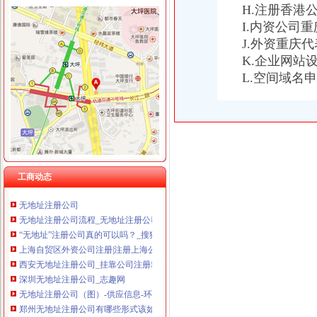
H.注册香港
I.内资公司
J.外资重庆
K.企业网站
无地址注册公司
“无地址”注册公司真的可以吗？_搜狐_搜狐网
L.空间域名
无地址注册厂家_无地址注册厂家/公司-阿里巴巴公司页
2017无地址注册公司,虚拟地址注册公司详解
无地址注册通常指的是公司注册人没有办公地址_【公司注册服务】
无地址注册公司
无地址注册公司
无地址注册公司
工商动态
无地址注册公司
无地址注册公司
无地址注册公司流程_无地址注册公司条件、流程、优点_搜狐其它_搜
“无地址”注册公司真的可以吗？_搜狐_搜狐网
上海自贸区外资公司注册|注册上海公司|上海外资企业注册|无地址注册
西安无地址注册公司_挂靠公司注册地址需要注意什么_搜狐财经_搜狐网
深圳无地址注册公司_志趣网
无地址注册公司（图）-供应信息-环球经贸网
郑州无地址注册公司有哪些形式该如何办理？-信息服务
无地址注册公司-广州58同城