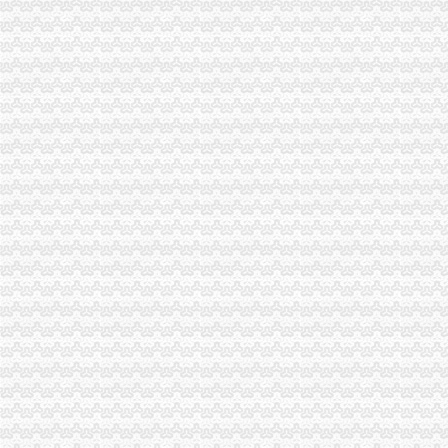
无地址注册公司-商诚商务书
【2017深圳无地址注册公司全方位解析】-福田福田易登网
注册公司前,必须了解什么是无地址注册公司（注册地址挂靠）-武汉