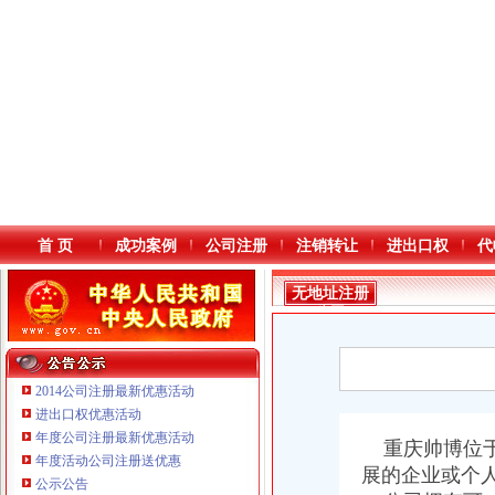
首 页
成功案例
公司注册
注销转让
进出口权
代
无地址注册
公司
2014公司注册最新优惠活动
进出口权优惠活动
年度公司注册最新优惠活动
本站导航
重庆帅博位于
年度活动公司注册送优惠
重庆鸽牌电线电缆有限公司 渝北10010万 (进出口权)
展的企业或个
公示公告
重庆傲志众达投资咨询有限责任公司 渝九1000万 （增资）