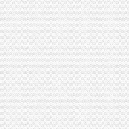
无地址注册公司
无地址注册公司
无地址注册公司
无地址注册公司流程_无地址注册公司条件、流程、优点_搜狐其它_搜
“无地址”注册公司真的可以吗？_搜狐_搜狐网
上海自贸区外资公司注册|注册上海公司|上海外资企业注册|无地址注册
西安无地址注册公司_挂靠公司注册地址需要注意什么_搜狐财经_搜狐网
深圳无地址注册公司_志趣网
无地址注册公司（图）-供应信息-环球经贸网
郑州无地址注册公司有哪些形式该如何办理？-信息服务
无地址注册公司-广州58同城
0资金,无地址注册公司要求
0资金,无地址注册公司要求_志趣网
无地址注册公司-产品平台-环球经贸网
宝安西乡新公司注册无地址注册公司-广东深圳咨询信息
工商注册无地址可注册公司
【无地址注册公司白云区注册地址挂靠进驻/巴巴商城优惠】价格_厂
在深圳,什么才是无地址注册公司_百度经验
无地址注册公司,无地址注册公司价格_批发_行_展会_供应-图片-
在深圳,什么才是无地址注册公司？
上海无地址注册公司_搜了网
低价无资金无地址注册公司-其他-久久信息网