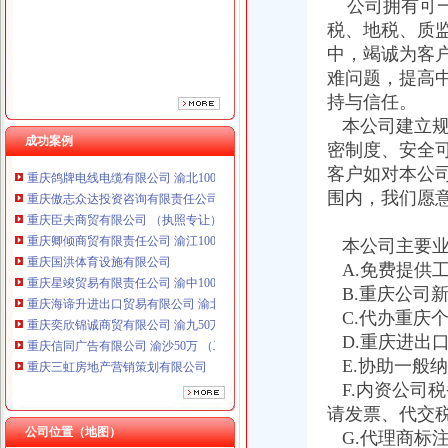
公司拥有可一
税、地税、质
中，竭诚为客
难问题，提高
持与信任。
本公司建立规
成功案例
密制度、安全
重庆鸽牌电线电缆有限公司 渝北10010万 (进出口权)
客户如对本公
重庆傲志众达投资咨询有限责任公司 渝九1000万 （增资）
围内，我们愿
重庆臣夫商贸有限公司 （执照专让）
重庆卿倾商贸有限责任公司 渝江100万 （工商注册）
本公司主要业
重庆国洪体育设施有限公司
重庆星竣贸易有限责任公司 渝中100万 （进出口权）
A.免费提供
重庆海谛升进出口贸易有限公司 渝北100万 （进出口权）
B.重庆公司
重庆奕欣锦诚商贸有限公司 渝九50万 （工商注册）
C.代办重庆
重庆信同广告有限公司 渝沙50万 （工商注册）
D.重庆进出
重庆三虹房地产营销策划有限公司
E.协助一般
重庆宝鹰汽车销售有限公司
F.内资公司
重庆鸽牌电线电缆有限公司 渝北10010万 (进出口权)
请发票、代交
重庆傲志众达投资咨询有限责任公司 渝九1000万 （增资）
公司位置（地图）
重庆臣夫商贸有限公司 （执照专让）
G.代理商标