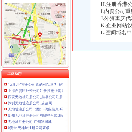
重庆卿倾商贸有限责任公司 渝江100万 （工商注册）
H.注册香港
重庆国洪体育设施有限公司
I.内资公司
无地址注册公司
重庆星竣贸易有限责任公司 渝中100万 （进出口权）
J.外资重庆
代理记账,无地址注册公司郑州公司注册今题网
重庆海谛升进出口贸易有限公司 渝北100万 （进出口权）
【提供无地址注册公司为企业提供注册地址】-公司注册-沈赶集网
K.企业网站
重庆奕欣锦诚商贸有限公司 渝九50万 （工商注册）
2017无地址注册公司,虚拟地址注册公司详解
L.空间域名
重庆信同广告有限公司 渝沙50万 （工商注册）
无地址注册通常指的是公司注册人没有办公地址_【公司注册服务】
重庆三虹房地产营销策划有限公司
无地址注册公司
重庆宝鹰汽车销售有限公司
无地址注册公司
无地址注册公司
无地址注册公司
无地址注册公司
工商动态
无地址注册公司流程_无地址注册公司条件、流程、优点_搜狐其它_搜
“无地址”注册公司真的可以吗？_搜狐_搜狐网
上海自贸区外资公司注册|注册上海公司|上海外资企业注册|无地址注册
西安无地址注册公司_挂靠公司注册地址需要注意什么_搜狐财经_搜狐网
深圳无地址注册公司_志趣网
无地址注册公司（图）-供应信息-环球经贸网
郑州无地址注册公司有哪些形式该如何办理？-信息服务
无地址注册公司-广州58同城
0资金,无地址注册公司要求
0资金,无地址注册公司要求_志趣网