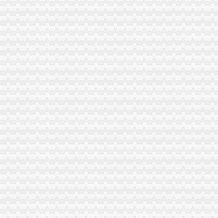
无地址注册公司深圳注册公司代理记账,无地址注册公司深圳注册公
【深圳无地址公司注册-深圳无地址注册公司-无办公场所注册公司】价
无地址注册公司_2017新公司注册信息-58建筑网
上海无地址注册公司-商务服务
无地址注册公司【今日推荐网-长沙中介】
无地址注册公司会不会有问题?-知乎
“无地址”注册公司可以吗？_搜狐科技_搜狐网
【无地址注册公司代理深圳注册公司无地址注册公司深圳注册公司】
公司注册,成都无地址注册公司-成都银谷会计师事务所
无地址注册厂家_无地址注册厂家/公司-阿里巴巴公司页
无地址注册公司.docx
无地址注册公司[好网角文章收]
无地址注册公司,开对公账户,申请一般纳税人_百度经验
无资金无地址注册公司全市较低价-深圳58同城
广州无地址怎么注册公司-久久信息网
广州无地址注册公司提供注册地址无资金注册查询公司名字【价格,
公司注册-提供代理注册公司服务无地址注册公司-国内公司注册尽在阿
上海无注册地址注册公司_百度经验
无地址注册公司-水源地投资的日志-网易博客
无地址注册公司-商诚商务书
【2017深圳无地址注册公司全方位解析】-福田福田易登网