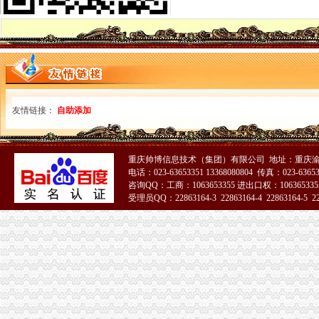
无地址注册公司.docx
无地址注册公司[好网角文章收]
无地址注册公司,开对公账户,申请一般纳税人_百度经验
无资金无地址注册公司全市较低价-深圳58同城
广州无地址怎么注册公司-久久信息网
广州无地址注册公司提供注册地址无资金注册查询公司名字【价格,
公司注册-提供代理注册公司服务无地址注册公司-国内公司注册尽在阿
上海无注册地址注册公司_百度经验
友情链接：
自助添加
无地址注册公司-水源地投资的日志-网易博客
无地址注册公司-商诚商务书
【2017深圳无地址注册公司全方位解析】-福田福田易登网
重庆帅博信息技术（集团）有限公司 地址：重庆渝
注册公司前,必须了解什么是无地址注册公司（注册地址挂靠）-武汉
电话：023-63653351 13368080804 传真：023-6365
无地址注册公司
咨询QQ：工商：1063653355 进出口权：1063653355
代理记账,无地址注册公司郑州公司注册今题网
受理员QQ：22863164-3 22863164-4 22863164-5 228
【提供无地址注册公司为企业提供注册地址】-公司注册-沈赶集网
2017无地址注册公司,虚拟地址注册公司详解
无地址注册通常指的是公司注册人没有办公地址_【公司注册服务】
无地址注册公司
无地址注册公司
无地址注册公司
无地址注册公司
无地址注册公司