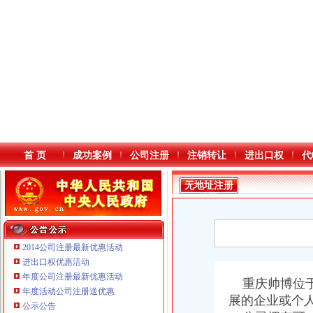
首 页
成功案例
公司注册
注销转让
进出口权
代
无地址注册
公司
2014公司注册最新优惠活动
进出口权优惠活动
年度公司注册最新优惠活动
本站导航
重庆帅博位于
年度活动公司注册送优惠
展的企业或个
公示公告