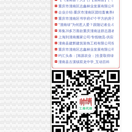
企业介绍-重庆市潼南区团结畜禽养殖专业合作
重庆市潼南区书学府47个平方的房子装修和家
“潼南绿”为何惹人爱？跟随记者去-综合-潼南网
筹集20多万善款重庆潼南这群志愿者给先天无肛
上海到潼南搬家公司/专线物流-供应信息-环球
潼南县建辉建筑装饰工程有限公司报价单_重庆
重庆市潼南区志鑫林业发展有限公司_阿里巴巴
约汇头条：[旭源农业：]生姜取得绿食品_搜狐
潼南县古溪镇双龙中学_互动百科
页_忠县忠州镇第四小学校后勤综合服务部
NP120-12冠（CHAMPION）蓄电池12V120
重庆市潼南电力公司三块石发电厂2017招聘信息
潼南无地址注册公司
宗申动力：2011年公司券受托管理事务年度报告（
高级船员甲类二管轮罗二管求职简历-船员求职,
杭州近江小区开荒保洁公司电话
铜川拆除55米锅炉烟囱公司≥请咨询_乐收
公司评论
重庆市潼南区豪餐饮娱乐有限公司
北京瑞美迅博国际商务有限公司-中国贸易网-会
约汇头条：[旭源农业：]生姜取得绿食品_搜狐