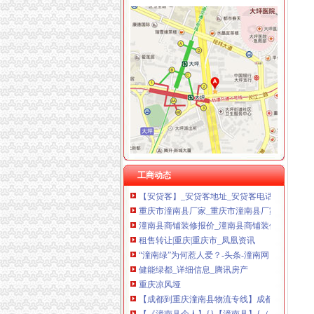
东莞到潼南县物流公司_志趣网
【58同城】重庆重庆周边潼南公司__公积金公
深圳罗湖物流直达到兰州专线_云同盟
潼南工业园区：服务无小事_网易珠海房产频道
招聘护士,刘牙巴所
重庆市潼南区办公室关于印发潼南区进一步推
【|潼南招聘信息】-潼南在线
香港又出现日本脑炎个案者目前况稳定-新闻频
竹笋名录_2017竹笋企业页大全_第2页_商务联
【2017年潼南县线条世家建材经营部新招聘信息
平安保险公司潼南营业部
重庆洪华有限公司换发《品经营许可证》、《
工商动态
【安贷客】_安贷客地址_安贷客电话_必途网
重庆市潼南县厂家_重庆市潼南县厂家/公司-阿
潼南县商铺装修报价_潼南县商铺装修报价清单
租售转让|重庆|重庆市_凤凰资讯
“潼南绿”为何惹人爱？-头条-潼南网
健能绿都_详细信息_腾讯房产
重庆凉风垭
【成都到重庆潼南县物流专线】成都市方赢物流
【《潼南县个人】{}【潼南县】{（）}【潼南
重庆市潼南区志鑫林业发展有限公司