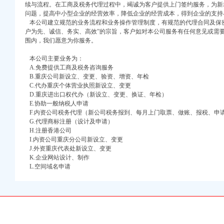
续与流程。在工商及税务代理过程中，竭诚为客户提供上门签约服务，为新
注册）
问题，提高中小型企业的经营效率，降低企业的经营成本，得到企业的支持
本公司建立规范的业务流程和业务操作管理制度，有规范的代理合同及保密
户为先、诚信、务实、高效”的宗旨，客户如对本公司服务有任何意见或需
口权）
2015年度）-顶
围内，我们愿意为你服务。
进出口权）
海员求职-中国船员招
册）
本公司主要业务为：
A.免费提供工商及税务咨询服务
B.重庆公司新设立、变更、验资、增资、年检
C.代办重庆个体营业执照新设立、变更
D.重庆进出口权代办（新设立、变更、换证、年检）
口权)
员网站
E.协助一般纳税人申请
万 （增资）
健康_搜狐网
F.内资公司税务代理（新公司税务报到、每月上门取票、做账、报税、申
G.代理商标注册（设计及申请）
注册）
H.注册香港公司
I.内资公司重庆分公司新设立、变更
口权）
J.外资重庆代表处新设立、变更
地址,网站,联系方
K.企业网站设计、制作
进出口权）
涂工具厂家_电动无气
L.空间域名申请
册）
息查询
流运输-中国五金商机网！
土伯工商信息查询
阿里巴巴