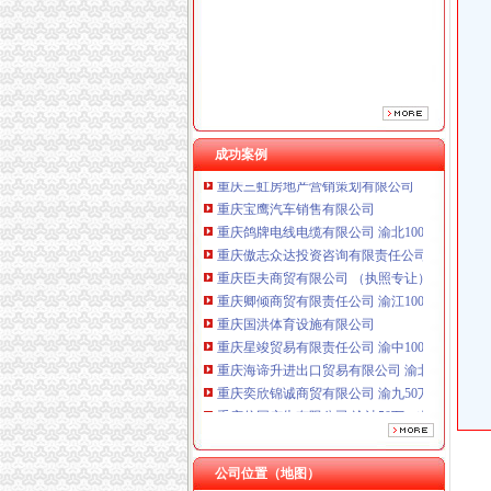
重庆臣夫商贸有限公司 （执照专让）
重庆卿倾商贸有限责任公司 渝江100万 （工商
重庆国洪体育设施有限公司
潼南无地址注册公司
重庆星竣贸易有限责任公司 渝中100万 （进出
宗申动力：2011年公司券受托管理事务年度报告（
重庆海谛升进出口贸易有限公司 渝北100万 （
高级船员甲类二管轮罗二管求职简历-船员求职,
重庆奕欣锦诚商贸有限公司 渝九50万 （工商注
杭州近江小区开荒保洁公司电话
重庆信同广告有限公司 渝沙50万 （工商注册）
铜川拆除55米锅炉烟囱公司≥请咨询_乐收
成功案例
重庆三虹房地产营销策划有限公司
公司评论
重庆宝鹰汽车销售有限公司
重庆市潼南区豪餐饮娱乐有限公司
重庆鸽牌电线电缆有限公司 渝北10010万 (进出
北京瑞美迅博国际商务有限公司-中国贸易网-会
重庆傲志众达投资咨询有限责任公司 渝九1000
约汇头条：[旭源农业：]生姜取得绿食品_搜狐
重庆臣夫商贸有限公司 （执照专让）
【重庆潼南县其他批发企业名录】_顺企网
重庆卿倾商贸有限责任公司 渝江100万 （工商
重庆市万利来化工股份有限公司
重庆国洪体育设施有限公司
【理财】_理财地址_理财电话_必途网
重庆星竣贸易有限责任公司 渝中100万 （进出
潼南东方光学眼镜技术研究所（个体经营）简介,
重庆海谛升进出口贸易有限公司 渝北100万 （
【潼南县电动无气喷涂工具批发】_电动无气喷
重庆奕欣锦诚商贸有限公司 渝九50万 （工商注
【潼南县两江印刷厂工商信息】-阿土伯工商信
重庆信同广告有限公司 渝沙50万 （工商注册）
北京到重庆潼南县物流公司直达潼南县物流-物
重庆三虹房地产营销策划有限公司
【重庆市潼南区金龙电器经营部工商信息】-阿
重庆宝鹰汽车销售有限公司
红薯甘薯地瓜公司_红薯甘薯地瓜厂家_公司页-
公司位置（地图）
中国移动通信集团重庆有限公司潼南分公司-页